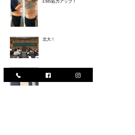
EMS筋力アップ！
北大！
北区、東区訪問施術！
江別ミニバス少年団